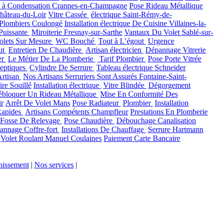
 à Condensation Crannes-en-Champagne
Pose Rideau Métallique
hâteau-du-Loir
Vitre Cassée
électrique Saint-Rémy-de-
Plombiers Coulongé
Installation électrique De Cuisine Villaines-la-
Puissante
Miroiterie Fresnay-sur-Sarthe
Vantaux Du Volet Sablé-sur-
olets Sur Mesure
WC Bouché
Tout à L’égout
Urgence
ut
Entretien De Chaudière
Artisan électricien
Dépannage Vitrerie
er
Le Métier De La Plomberie
Tarif Plombier
Pose Porte Vitrée
Septiques
Cylindre De Serrure
Tableau électrique Schneider
Artisan
Nos Artisans Serruriers Sont Assurés Fontaine-Saint-
re Souillé
Installation électrique
Vitre Blindée
Dégorgement
bloquer Un Rideau Métallique
Mise En Conformité Des
ir
Arrêt De Volet Mans
Pose Radiateur
Plombier
Installation
Rapides
Artisans Compétents Champfleur
Prestations En Plomberie
 Fosse De Relevage
Pose Chaudière
Débouchage Canalisation
annage Coffre-fort
Installations De Chauffage
Serrure Hartmann
Volet Roulant Manuel Coulaines
Paiement Carte Bancaire
nissement
|
Nos services
|