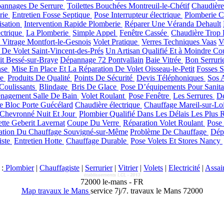
annages De Serrure
Toilettes Bouchées Montreuil-le-Chétif
Chaudière
rie
Entretien Fosse Septique
Pose Interrupteur électrique
Plomberie C
isation
Intervention Rapide Plomberie
Réparer Une Véranda Dehault
ctrique
La Plomberie
Simple Appel
Fenêtre Cassée
Chaudière Trop 
Vitrage Montfort-le-Gesnois
Volet Pratique
Verres Techniques Vaas
V
 De Volet Saint-Vincent-des-Prés
Un Artisan Qualifié Et à Moindre Co
it Bessé-sur-Braye
Dépannage 72 Pontvallain
Baie Vitrée
Bon Serruri
nse
Mise En Place Et La Réparation De Volet Oisseau-le-Petit
Fosses 
re
Produits De Qualité
Points De Sécurité
Devis Téléphoniques
Sos 
 Coulissants
Blindage
Bris De Glace
Pose D’équipements Pour Sanitai
nagement Salle De Bain
Volet Roulant
Pose Fenêtre
Les Serrures
Dé
e Bloc Porte Guécélard
Chaudière électrique
Chauffage Mareil-sur-Lo
 Chevronné Nuit Et Jour
Plombier Qualifié Dans Les Délais Les Plus 
ette Geberit Lavernat
Coupe Du Verre
Réparation Volet Roulant
Pose
ation Du Chauffage Souvigné-sur-Même
Problème De Chauffage
Dép
iste
Entretien Hotte
Chauffage Durable
Pose Volets Et Stores Nancy
:
Plombier
|
Chauffagiste
|
Serrurier
|
Vitrier
|
Volets
|
Electricité
|
Assai
72000
le-mans
-
FR
Map travaux le Mans
service 7j/7.
travaux le Mans 72000