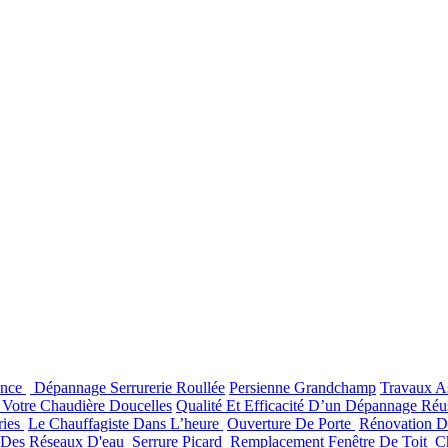
ance
Dépannage Serrurerie Roullée
Persienne Grandchamp
Travaux A
e Votre Chaudière Doucelles
Qualité Et Efficacité D’un Dépannage Réu
ries
Le Chauffagiste Dans L’heure
Ouverture De Porte
Rénovation D
 Des Réseaux D'eau
Serrure Picard
Remplacement Fenêtre De Toit
C