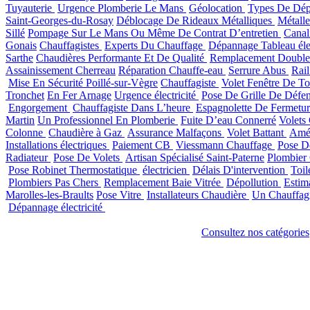
Tuyauterie
Urgence Plomberie Le Mans
Géolocation
Types De Dép
Saint-Georges-du-Rosay
Déblocage De Rideaux Métalliques
Métalle
Sillé
Pompage Sur Le Mans Ou Même De Contrat D’entretien
Canal
Gonais
Chauffagistes
Experts Du Chauffage
Dépannage Tableau éle
Sarthe
Chaudières Performante Et De Qualité
Remplacement Double 
Assainissement Cherreau
Réparation Chauffe-eau
Serrure Abus
Rail
Mise En Sécurité Poillé-sur-Vègre
Chauffagiste
Volet Fenêtre De To
Tronchet
En Fer Arnage
Urgence électricité
Pose De Grille De Défe
Engorgement
Chauffagiste Dans L’heure
Espagnolette De Fermetu
Martin
Un Professionnel En Plomberie
Fuite D’eau Connerré
Volets
Colonne
Chaudière à Gaz
Assurance Malfaçons
Volet Battant
Amé
Installations électriques
Paiement CB
Viessmann Chauffage
Pose D
Radiateur
Pose De Volets
Artisan Spécialisé Saint-Paterne
Plombier
Pose Robinet Thermostatique
électricien
Délais D'intervention
Toil
Plombiers Pas Chers
Remplacement Baie Vitrée
Dépollution
Estim
Marolles-les-Braults
Pose Vitre
Installateurs Chaudière
Un Chauffag
Dépannage électricité
Consultez nos catégories