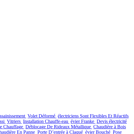
ssainissement
Volet Déformé
électriciens Sont Flexibles Et Réactifs
ssi
Vitriers
Installation Chauffe-eau
évier Franke
Devis électricité
e Chauffage
Déblocage De Rideaux Métallique
Chaudière à Bois
haudière En Panne
Porte D’entrée à Claqué
évier Bouché
Pose