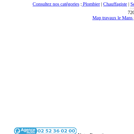
Consultez nos catégories
:
Plombier
|
Chauffagiste
|
S
72
Map travaux le Mans