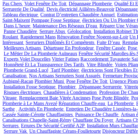
Pas Chers
Volet Fenêtre De Toit
Dépannage Plomberie
Qualité Et 
Serrurerie De Qualité
Devis électricité Aillières-Beauvoir
Dépannage 
Tableau électrique
Contrat D’entretien Chaudière Annuel
Estimation
Saint-Maixent
Pompage Fosse Septique
électricien Ou Un Plombier
Dans L’heure
Maintenance Des Réseaux D'eau
Réparer Une Véra
Panne Chaudière
Serrure Abus
Géolocation
Installation Robinet T
Roulant
Rapidement Mans
Rénovation Fenêtre Nogent-sur-Loir
Un 
Intéressant
Serruriers Diplômés Et Compétents
Fuite D’eau
Remplac
Meilleures Artisans
Détartrage En Profondeur
Fenêtre Cassée
Pose
Le Métier De La Plomberie Aulneaux
Fenêtre Sécurité Marolles-lès-
Experts Volet Doucelles
Vitrier Fatines
Raccordement Tuyauterie Sain
Honnêteté Et La Transparence Des Tarifs
Vitre Blindée
Volets Plia
Plomberie Grand-Lucé
Tarif Plombier
électriciens Sont Flexibles E
Canalisation
Nos Artisans Serruriers Sont Assurés
Fermeture Provis
Aubigné-Racan
Plombier Muni
Pose Fenêtre De Toit
Urgence Plom
Installation Fosse Septique
Plombier
Dépannage Serrurerie
Vitreri
Risques électriques
Chaudières à Condensation
Profession De Chau
Vitrage
Remplacement Baie Vitrée Ancinnes
Pose Porte Blindée
Pos
Plomberie à Le Mans Avezé
Réparation Chauffe-eau
La Plomberie
Sarthe
Activités En Plomberie
Entretien De Chaudière Lignières-la-
Cassée Sainte-Cérotte
Chauffagistes
Puissance De Chauffe
Artisan é
Canalisations Chapelle-Saint-Rémy
Chauffage Du Foyer
Artisans Ch
Serrures
Errures De Sécurité Certifié A2P
Installation Murs Chauffan
Serrure Vak
Un Chauffagiste Cérans-Foulletourte
Disjoncteur Diffé