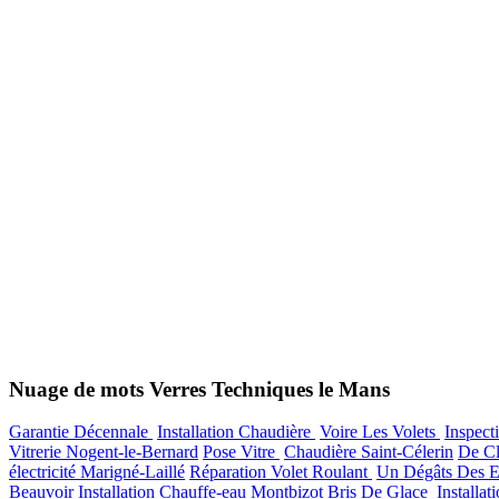
Nuage de mots Verres Techniques le Mans
Garantie Décennale
Installation Chaudière
Voire Les Volets
Inspect
Vitrerie Nogent-le-Bernard
Pose Vitre
Chaudière Saint-Célerin
De C
électricité Marigné-Laillé
Réparation Volet Roulant
Un Dégâts Des 
Beauvoir
Installation Chauffe-eau Montbizot
Bris De Glace
Installa