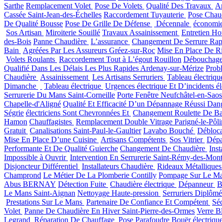
Sarthe
Remplacement Volet
Pose De Volets
Qualité Des Travaux
Ar
Cassée Saint-Jean-des-Échelles
Raccordement Tuyauterie
Pose Chau
De Qualité Bousse
Pose De Grille De Défense
Décennale
économi
Sos Artisan
Miroiterie Souillé
Travaux Assainissement
Entretien Ho
des-Bois
Panne Chaudière
L’assurance
Changement De Serrure Rap
Bain
Agréées Par Les Assureurs Gréez-sur-Roc
Mise En Place De R
Volets Roulants
Raccordement Tout à L’égout Rouillon
Débouchage
Qualifié Dans Les Délais Les Plus Rapides Ardenay-sur-Mérize
Prob
Chaudière
Assainissement
Les Artisans Serruriers
Tableau électriq
Dimanche
Tableau électrique
Urgences électrique Et D’incidents é
Serrurerie Du Mans Saint-Corneille
Porte Fenêtre Neufchâtel-en-Saos
Chapelle-d'Aligné
Qualité Et Efficacité D’un Dépannage Réussi Dan
Ségrie
électriciens Sont Chevronnées Et
Changement Roulette De Bai
Hamon
Chauffagistes
Remplacement Double Vitrage Parigné-le-Pôli
Gratuit
Canalisations Saint-Paul-le-Gaultier
Lavabo Bouché
Débloc
Mise En Place D’une Cuisine
Artisans Compétents
Sos Vitrier
Dépa
Performante Et De Qualité Guierche
Changement De Chaudière
Ins
Impossible à Ouvrir
Intervention En Serrurerie Saint-Rémy-des-Mon
Disjoncteur Différentiel
Installateurs Chaudière
Rideaux Métallique
Champrond
Le Métier De La Plomberie Contilly
Pompage Sur Le Ma
Abus BERNAY
Détection Fuite
Chaudière électrique
Dépanneur
B
Le Mans Saint-Aignan
Nettoyage Haute-pression
Serruriers Diplôm
Prestations Sur Le Mans
Partenaire De Confiance Et Compétent
Sé
Volet
Panne De Chaudière En Hiver Saint-Pierre-des-Ormes
Verre B
Legrand
Réparation De Chauffage
Pose Parafoudre Bouër
électriq