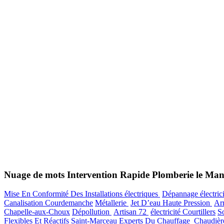
Nuage de mots Intervention Rapide Plomberie le Man
Mise En Conformité Des Installations électriques
Dépannage électric
Canalisation Courdemanche
Métallerie
Jet D’eau Haute Pression
Ar
Chapelle-aux-Choux
Dépollution
Artisan 72
électricité Courtillers
S
Flexibles Et Réactifs Saint-Marceau
Experts Du Chauffage
Chaudièr