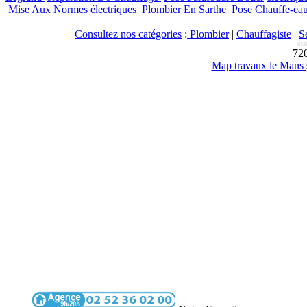
Mise Aux Normes électriques
Plombier En Sarthe
Pose Chauffe-eau
Consultez nos catégories
:
Plombier
|
Chauffagiste
|
S
72
Map travaux le Mans