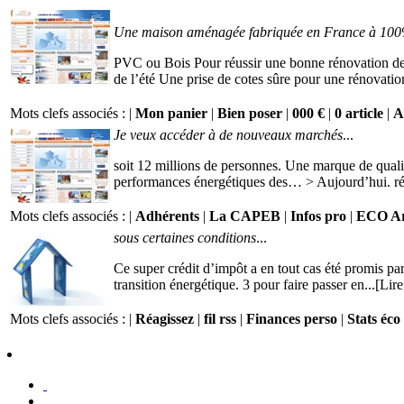
Une maison aménagée fabriquée en France à 10
PVC ou Bois Pour réussir une bonne rénovation de fe
de l’été Une prise de cotes sûre pour une rénovation
Mots clefs associés : |
Mon panier
|
Bien poser
|
000 €
|
0 article
|
A
Je veux accéder à de nouveaux marchés
...
soit 12 millions de personnes. Une marque de qualit
performances énergétiques des… > Aujourd’hui. rén
Mots clefs associés : |
Adhérents
|
La CAPEB
|
Infos pro
|
ECO Ar
sous certaines conditions
...
Ce super crédit d’impôt a en tout cas été promis pa
transition énergétique. 3 pour faire passer en...[Lire
Mots clefs associés : |
Réagissez
|
fil rss
|
Finances perso
|
Stats éco