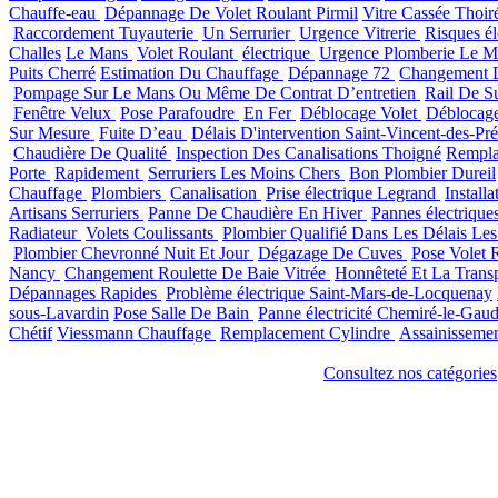
Chauffe-eau
Dépannage De Volet Roulant Pirmil
Vitre Cassée Thoir
Raccordement Tuyauterie
Un Serrurier
Urgence Vitrerie
Risques él
Challes
Le Mans
Volet Roulant
électrique
Urgence Plomberie Le M
Puits Cherré
Estimation Du Chauffage
Dépannage 72
Changement D
Pompage Sur Le Mans Ou Même De Contrat D’entretien
Rail De S
Fenêtre Velux
Pose Parafoudre
En Fer
Déblocage Volet
Déblocage
Sur Mesure
Fuite D’eau
Délais D'intervention Saint-Vincent-des-Pré
Chaudière De Qualité
Inspection Des Canalisations Thoigné
Rempla
Porte
Rapidement
Serruriers Les Moins Chers
Bon Plombier Dureil
Chauffage
Plombiers
Canalisation
Prise électrique Legrand
Install
Artisans Serruriers
Panne De Chaudière En Hiver
Pannes électrique
Radiateur
Volets Coulissants
Plombier Qualifié Dans Les Délais Le
Plombier Chevronné Nuit Et Jour
Dégazage De Cuves
Pose Volet R
Nancy
Changement Roulette De Baie Vitrée
Honnêteté Et La Trans
Dépannages Rapides
Problème électrique Saint-Mars-de-Locquenay
sous-Lavardin
Pose Salle De Bain
Panne électricité Chemiré-le-Gaud
Chétif
Viessmann Chauffage
Remplacement Cylindre
Assainisseme
Consultez nos catégories