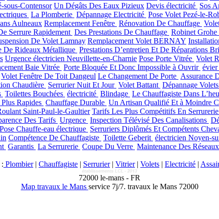
é-sous-Contensor
Un Dégâts Des Eaux Pizieux
Devis électricité
Sos A
ectriques
La Plomberie
Dépannage Electricité
Pose Volet Pezé-le-Ro
ans Aulneaux
Remplacement Fenêtre
Rénovation De Chauffage
Vole
e Serrure Rapidement
Des Prestations De Chauffage
Robinet Grohe
uspension De Volet Lamnay
Remplacement Volet BERNAY
Installat
 De Rideaux Métallique
Prestations D’entretien Et De Réparations Br
s
Urgence électricien Neuvillette-en-Charnie
Pose Porte Vitrée
Volet 
cement Baie Vitrée
Porte Bloquée Et Donc Impossible à Ouvrir
évie
Volet Fenêtre De Toit Dangeul
Le Changement De Porte
Assurance D
ation Chaudière
Serrurier Nuit Et Jour
Volet Battant
Dépannage Volet
s
Toilettes Bouchées
électricité
Blindage
Le Chauffagiste Dans L’he
s Plus Rapides
Chauffage Durable
Un Artisan Qualifié Et à Moindre 
oulant Saint-Paul-le-Gaultier
Tarifs Les Plus Compétitifs En Serrurer
parence Des Tarifs
Urgence
Inspection Télévisé Des Canalisations
Dé
Pose Chauffe-eau électrique
Serruriers Diplômés Et Compétents Chev
in
Compétence De Chauffagiste
Toilette Geberit
électricien Noyen-su
nt
Garantis
La Serrurerie
Coupe Du Verre
Maintenance Des Réseau
:
Plombier
|
Chauffagiste
|
Serrurier
|
Vitrier
|
Volets
|
Electricité
|
Assai
72000
le-mans
-
FR
Map travaux le Mans
service 7j/7.
travaux le Mans 72000