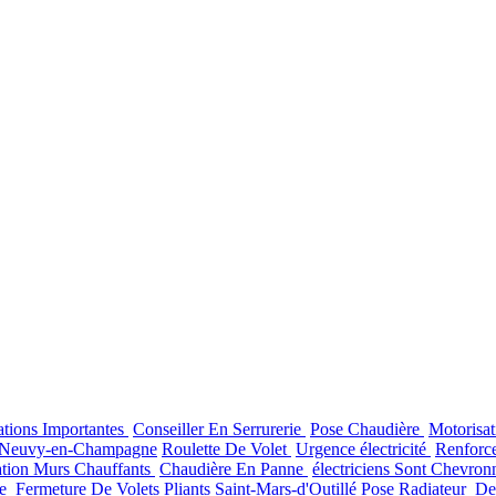
ations Importantes
Conseiller En Serrurerie
Pose Chaudière
Motorisat
ge Neuvy-en-Champagne
Roulette De Volet
Urgence électricité
Renforc
lation Murs Chauffants
Chaudière En Panne
électriciens Sont Chevron
re
Fermeture De Volets Pliants Saint-Mars-d'Outillé
Pose Radiateur
De