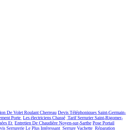
ion De Volet Roulant Cherreau
Devis Téléphoniques Saint-Germain-
ement Porte
Les électriciens Chassé
Tarif Serrurier Saint-Rigomer-
nées Et
Entretien De Chaudière Noyen-sur-Sarthe
Pose Portail
vis Serrurerie Le Plus Intéressant
Serrure Vachette
Réparation