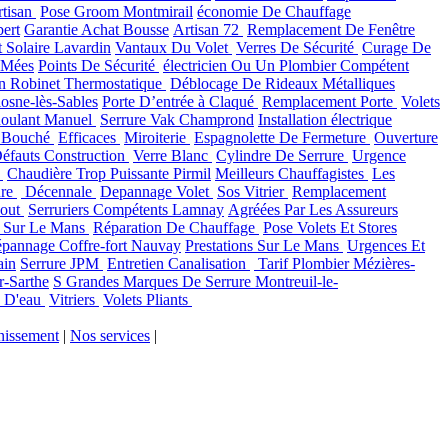
rtisan
Pose Groom Montmirail
économie De Chauffage
bert
Garantie Achat Bousse
Artisan 72
Remplacement De Fenêtre
t Solaire Lavardin
Vantaux Du Volet
Verres De Sécurité
Curage De
 Mées
Points De Sécurité
électricien Ou Un Plombier Compétent
ion Robinet Thermostatique
Déblocage De Rideaux Métalliques
iosne-lès-Sables
Porte D’entrée à Claqué
Remplacement Porte
Volets
Roulant Manuel
Serrure Vak Champrond
Installation électrique
r Bouché
Efficaces
Miroiterie
Espagnolette De Fermeture
Ouverture
éfauts Construction
Verre Blanc
Cylindre De Serrure
Urgence
s
Chaudière Trop Puissante Pirmil
Meilleurs Chauffagistes
Les
ure
Décennale
Depannage Volet
Sos Vitrier
Remplacement
Cout
Serruriers Compétents Lamnay
Agréées Par Les Assureurs
ie Sur Le Mans
Réparation De Chauffage
Pose Volets Et Stores
pannage Coffre-fort Nauvay
Prestations Sur Le Mans
Urgences Et
ain
Serrure JPM
Entretien Canalisation
Tarif Plombier Mézières-
r-Sarthe
S Grandes Marques De Serrure Montreuil-le-
x D'eau
Vitriers
Volets Pliants
nissement
|
Nos services
|