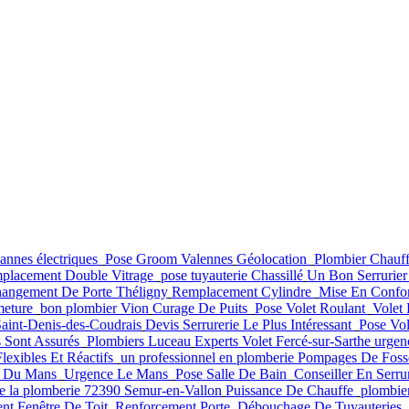
annes électriques
Pose Groom Valennes
Géolocation
Plombier Chauff
placement Double Vitrage
pose tuyauterie Chassillé
Un Bon Serrurier
angement De Porte Théligny
Remplacement Cylindre
Mise En Conform
meture
bon plombier Vion
Curage De Puits
Pose Volet Roulant
Volet 
Saint-Denis-des-Coudrais
Devis Serrurerie Le Plus Intéressant
Pose Vol
s Sont Assurés
Plombiers Luceau
Experts Volet Fercé-sur-Sarthe
urgen
Flexibles Et Réactifs
un professionnel en plomberie
Pompages De Foss
ie Du Mans
Urgence Le Mans
Pose Salle De Bain
Conseiller En Serru
de la plomberie 72390 Semur-en-Vallon
Puissance De Chauffe
plombie
t Fenêtre De Toit
Renforcement Porte
Débouchage De Tuyauteries