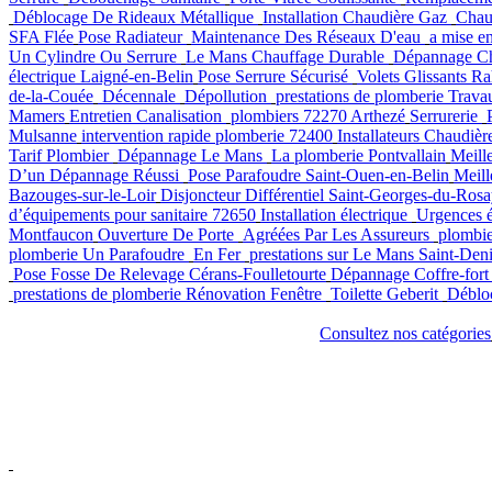
Déblocage De Rideaux Métallique
Installation Chaudière Gaz
Chau
SFA Flée
Pose Radiateur
Maintenance Des Réseaux D'eau
a mise en
Un Cylindre Ou Serrure
Le Mans
Chauffage Durable
Dépannage C
électrique Laigné-en-Belin
Pose Serrure Sécurisé
Volets Glissants R
de-la-Couée
Décennale
Dépollution
prestations de plomberie
Trava
Mamers
Entretien Canalisation
plombiers 72270 Arthezé
Serrurerie
Mulsanne
intervention rapide plomberie 72400
Installateurs Chaudiè
Tarif Plombier
Dépannage Le Mans
La plomberie Pontvallain
Meill
D’un Dépannage Réussi
Pose Parafoudre Saint-Ouen-en-Belin
Meill
Bazouges-sur-le-Loir
Disjoncteur Différentiel Saint-Georges-du-Ros
d’équipements pour sanitaire 72650
Installation électrique
Urgences é
Montfaucon
Ouverture De Porte
Agréées Par Les Assureurs
plombi
plomberie
Un Parafoudre
En Fer
prestations sur Le Mans Saint-Den
Pose Fosse De Relevage Cérans-Foulletourte
Dépannage Coffre-for
prestations de plomberie
Rénovation Fenêtre
Toilette Geberit
Déblo
Consultez nos catégories