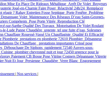
llon
Mise En Place De Rideaux Métallique
Arrêt De Volet
Broyeurs
auterie Joué-en-Charnie
Faire Poser
Réactivité 24h/24
Remplacer
nt réagir ? Rahay
Entretien Fosse Septique
Porte Fenêtre
Problème
Depannage Volet
Maintenance Des Réseaux D’eau Saint-Georges-
uriers Compétents
Pose Porte Vitrée
Reproduction Clé
rcé-sur-Sarthe
Qualité Des Travaux
Motorisation De Volet Roulant
us-le-Lude
Panne Chaudière
urgente, tel une fuite d’eau, Solesmes
nn Chauffage Rouessé-Vassé
Un Chauffagiste
Qualité Et Efficacité
e Plomberie
prestations en plomberie 72610
Plombier
Dépanneur
tallations De Chauffage
prestations importantes Crissé
pose
es
Débouchage De Siphons
rapidement 72540 Auvers-sous-
e Cuisine
plombier chevronné nuit et jour 72450
urgence pour la
ézeray
Paiement CB Bosse
Pose Vitrine Cogners
Dépannage Vitrerie
ier Nuit Et Jour
Persienne
Chaudière
Verre Blanc
Engorgement
nissement
|
Nos services
|