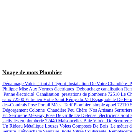
Nuage de mots Plombier
Dépannage Volets
Tout à L’égout
Installation De Votre Chaudière
P
Philippe
Mise Aux Normes électriques
Débouchage canalisation
Rem
Panne électricité
Canalisation
prestations de plomberie 72510
Le Ch
eaux 72500
Entretien Hotte Saint-Rémy-du-Val
Espagnolette De Fer
des-Coudrais
Pose Portail Mées
Tarif Plombier
simple appel 72110 
Dégorgement Colonne
Chaudière Peu Chère
Nos Artisans Serrurier
En Serrurerie Mézeray
Pose De Grille De Défense
électriciens Sont 
activités en plomberie 72440 Maisoncelles
Baie Vitrée
De Serrurer
Un Rideau Métallique Louzes
Volets Composés De Bois
Le métier 
Serrure
Débouchage Sanitaire
Porte Vitrée Coulissante
Remplacemen