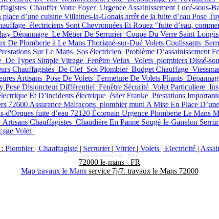
ffagistes
Chauffer Votre Foyer
Urgence Assainissement Lucé-sous-Ba
 place d’une cuisine Villaines-la-Gonais
arrêt de la fuite d’eau
Pose Tuy
hauffage
électriciens Sont Chevronnées Et Rouez
"fuite d’eau, comme
ahay
Dépannage
Le Métier De Serrurier
Coupe Du Verre Saint-Longis
ux De Plomberie à Le Mans Thorigné-sur-Dué
Volets Coulissants
Serr
Prestations Sur Le Mans
Sos électricien
Problème D’assainissement Fe
re
De Types Simple Vitrage
Fenêtre Velux
Volets
plombiers Dissé-so
eurs Chauffagistes
De Clef
Sos Plombier
Budget Chauffage
Viessma
eures Artisans
Pose De Volets
Fermeture De Volets Pliants
Dépannag
ay
Pose Disjoncteur Différentiel
Fenêtre Sécurité
Volet Particuliere
Ins
lectrique Et D’incidents électrique
évier Franke
Prestations Important
ers 72600
Assurance Malfaçons
plombier muni
A Mise En Place D’un
is-d'Orques
fuite d’eau 72120 Écorpain
Urgence Plomberie Le Mans M
t
Artisans Chauffagistes
Chaudière En Panne Sougé-le-Ganelon
Serrur
cage Volet
:
Plombier
|
Chauffagiste
|
Serrurier
|
Vitrier
|
Volets
|
Electricité
|
Assai
72000
le-mans
-
FR
Map travaux le Mans
service 7j/7.
travaux le Mans 72000