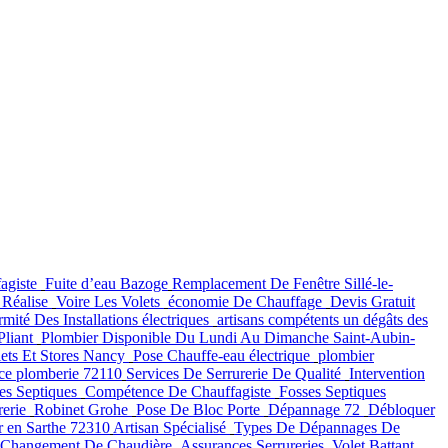
agiste
Fuite d’eau Bazoge
Remplacement De Fenêtre Sillé-le-
 Réalise
Voire Les Volets
économie De Chauffage
Devis Gratuit
ité Des Installations électriques
artisans compétents
un dégâts des
Pliant
Plombier Disponible Du Lundi Au Dimanche Saint-Aubin-
ets Et Stores Nancy
Pose Chauffe-eau électrique
plombier
ce plomberie 72110
Services De Serrurerie De Qualité
Intervention
es Septiques
Compétence De Chauffagiste
Fosses Septiques
rerie
Robinet Grohe
Pose De Bloc Porte
Dépannage 72
Débloquer
r en Sarthe 72310
Artisan Spécialisé
Types De Dépannages De
Changement De Chaudière
Assurances Serrureries
Volet Battant